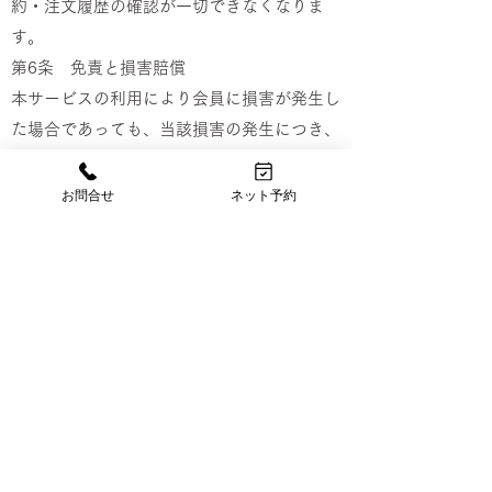
約・注文履歴の確認が一切できなくなりま
す。
第6条 免責と損害賠償
本サービスの利用により会員に損害が発生し
た場合であっても、当該損害の発生につき、
当社に故意または重大な過失がない限り、当
院は、一切責任を負わないものとします。
お問合せ
ネット予約
中神駅前接骨院
住所：東京都昭島市朝日町1丁目1-15
TEL：042-545-3980
以上