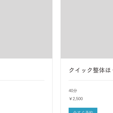
クイック整体ほ
40分
2,500
￥2,500
円
今すぐ予約