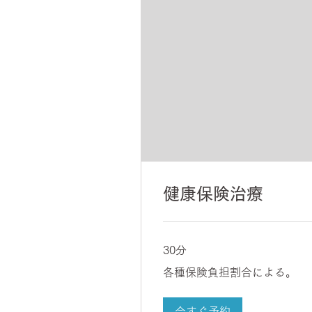
健康保険治療
30分
各
各種保険負担割合による。
種
保
険
負
今すぐ予約