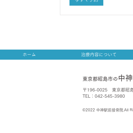
担
割
合
に
よ
る。
ホーム
治療内容について
中神
東京都昭島市の
〒196-0025 東京都昭
​TEL：042-545-3980
©2022 中神駅前接骨院.All Righ